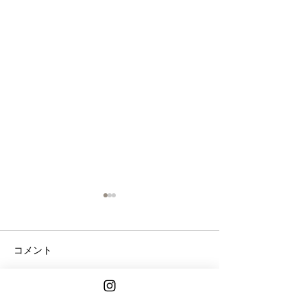
コメント
コメントを追加…
2024パンフェスタ開催中
マムズオーブン