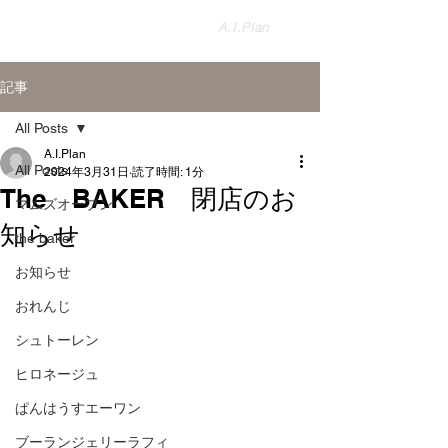
盛岡のパン屋さんを紹介する
​A.I.Plan
パンの総合サイト【公式】
記事
All Posts
A.I.Plan
All Posts
2024年3月31日
読了時間: 1分
The BAKER 閉店のお
マムズオーブン
知らせ
the baker
お知らせ
おれんじ
シュトーレン
ヒロネージュ
ぱんはうすエーワン
ブーランジェリーラフィ