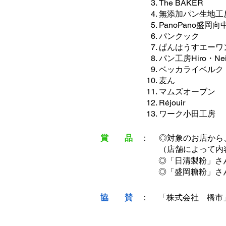
The BAKER
無添加パン生地工
PanoPano盛岡
パンクック
ぱんはうすエーワ
パン工房Hiro・Nei
ベッカライベルク
麦ん
マムズオーブン
Réjouir
ワーク小田工房
賞 品
：
​◎対象のお店か
（店舗によって内
​◎「日清製粉」
​◎「盛岡糖粉」
協 賛
：
​「株式会社 橋