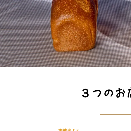
​３つの
主催者より