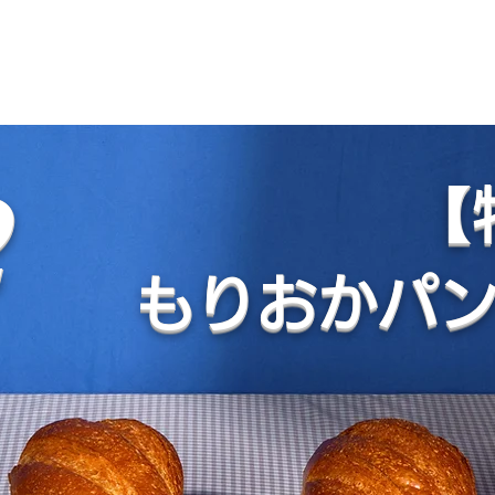
を紹介するパンの総合サイト【公式】
盛岡市外パン屋さん
検索
イベント
ネット販売
お知
【
もりおかパ