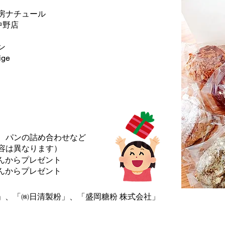
房ナチュール
向中野店
ン
ge
ら、パンの詰め合わせなど
容は異なります）
さんからプレゼント
さんからプレゼント
市」、「㈱日清製粉」、「盛岡糖粉 株式会社」