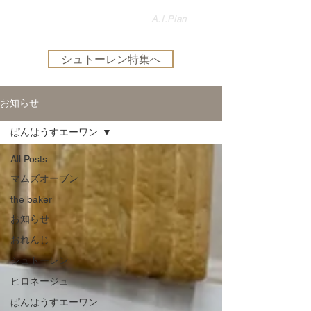
盛岡のパン屋さんを紹介する
​A.I.Plan
パンの総合サイト【公式】
シュトーレン特集へ
お知らせ
ぱんはうすエーワン
All Posts
マムズオーブン
the baker
お知らせ
おれんじ
シュトーレン
ヒロネージュ
ぱんはうすエーワン