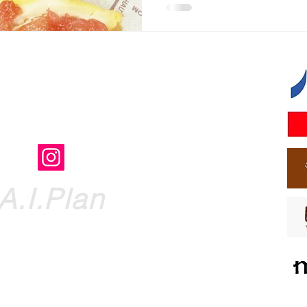
フェスタ実行委員会」事務局
​A.I.Plan
A.I.Planが作成したホームページです。