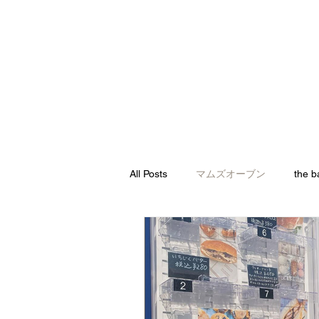
盛岡のパン屋さん
ホーム
盛岡パン屋さん
All Posts
マムズオーブン
the b
ブーランジェリーラフィ
モン