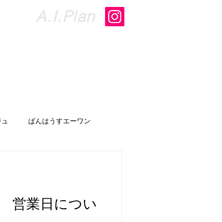
​A.I.Plan
らせ
お問い合わせ
More
ジュ
ぱんはうすエーワン
 営業日につい