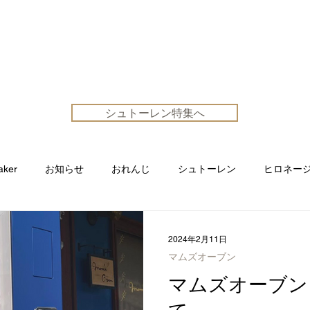
を紹介するパンの総合サイト【公式】
盛岡市外パン屋さん
検索
イベント
ネット販売
お知
シュトーレン特集へ
aker
お知らせ
おれんじ
シュトーレン
ヒロネー
スリ
パンとカジモト
2024年2月11日
マムズオーブン
マムズオーブン