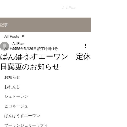
盛岡のパン屋さんを紹介する
​A.I.Plan
パンの総合サイト【公式】
記事
All Posts
A.I.Plan
All Posts
2023年5月26日
読了時間: 1分
ぱんはうすエーワン 定休
マムズオーブン
日変更のお知らせ
the baker
お知らせ
おれんじ
シュトーレン
ヒロネージュ
ぱんはうすエーワン
ブーランジェリーラフィ