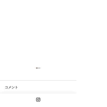
コメント
コメントを追加…
2024パンフェスタ開催中
The BAKER