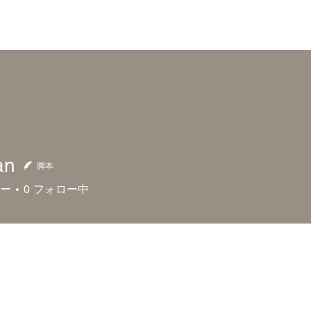
を紹介するパンの総合サイト【公式】
盛岡市外パン屋さん
検索
イベント
ネット販売
お知
an
脚本
ー
0
フォロー中