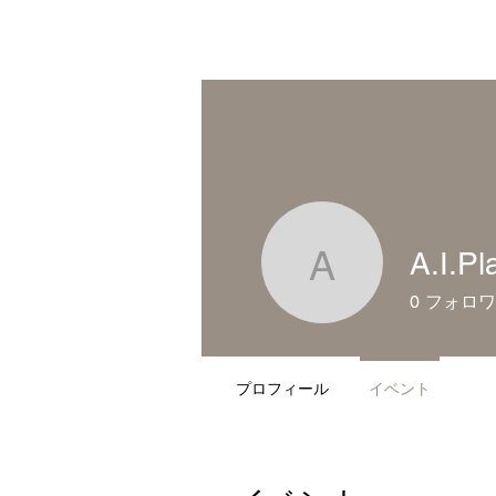
盛岡のパン屋さん
ホーム
盛岡パン屋さん
A.I.Pl
A.I.Plan
0
フォロワ
プロフィール
イベント